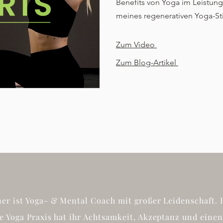
Benefits
von Yoga im Leistung
meines regenerativen Yoga-Sti
Zum Video
Zum Blog-Artikel
ner ist Yoga- & Mental Coach mit großer Leidenschaft. 
ge Yoga Praxis hat ihr Achtsamkeit, Akzeptanz und eine