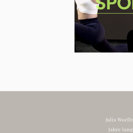
Julia Woell
Jahre lan