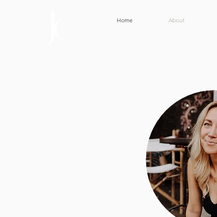
Home
About