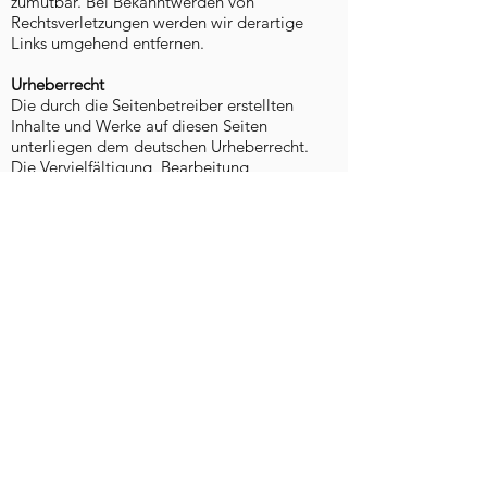
zumutbar. Bei Bekanntwerden von
Rechtsverletzungen werden wir derartige
Links umgehend entfernen.
Urheberrecht
Die durch die Seitenbetreiber erstellten
Inhalte und Werke auf diesen Seiten
unterliegen dem deutschen Urheberrecht.
Die Vervielfältigung, Bearbeitung,
Verbreitung und jede Art der Verwertung
außerhalb der Grenzen des Urheberrechtes
bedürfen der schriftlichen Zustimmung des
jeweiligen Autors bzw. Erstellers. Downloads
und Kopien dieser Seite sind nur für den
privaten, nicht kommerziellen Gebrauch
gestattet. Soweit die Inhalte auf dieser Seite
nicht vom Betreiber erstellt wurden, werden
die Urheberrechte Dritter beachtet.
Insbesondere werden Inhalte Dritter als
solche gekennzeichnet. Sollten Sie trotzdem
auf eine Urheberrechtsverletzung aufmerksam
werden, bitten wir um einen entsprechenden
Hinweis. Bei Bekanntwerden von
Rechtsverletzungen werden wir derartige