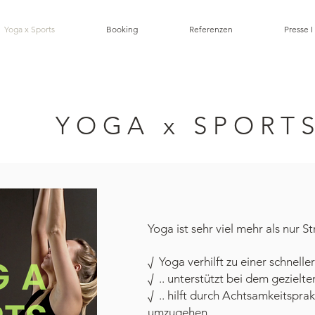
Yoga x Sports
Booking
Referenzen
Presse I
YOGA x SPORT
Yoga ist sehr viel mehr als nur Str
√ Yoga verhilft zu einer schnell
√ .. unterstützt bei dem gezielt
√ .. hilft durch Achtsamkeitspr
umzugehen