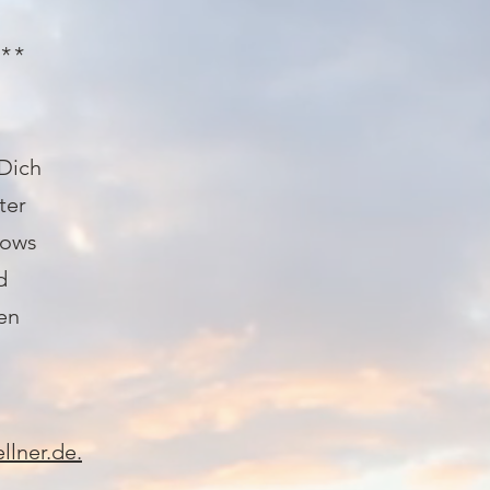
**
Dich
ter
lows
d
en
llner.de.