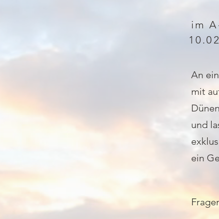
im A
10.02
An ei
mit au
Dünen,
und la
exklus
ein Ge
Frage