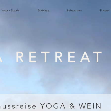
Yoga x Sports
Booking
Referenzen
Presse I
 RETREAT
ussreise YOGA & WEIN