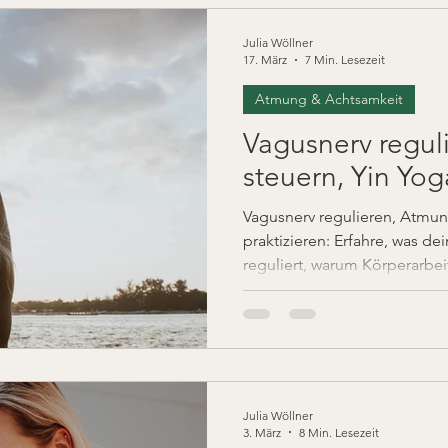
Julia Wöllner
17. März
7 Min. Lesezeit
Atmung & Achtsamkeit
Vagusnerv regul
steuern, Yin Yog
Vagusnerv regulieren, Atmun
praktizieren: Erfahre, was de
reguliert, warum Körperarbei
wissenschaftlich fundiert, al
Julia Wöllner
3. März
8 Min. Lesezeit