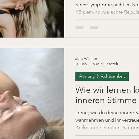
Stresssymptome nicht im Ko
Körper und wie echte Regula
Julia Wöllner
20. Jan.
9 Min. Lesezeit
Atmung & Achtsamkeit
Wie wir lernen 
inneren Stimme 
Lerne, wie du deine innere 
wahrnehmen und ihr vertraue
Artikel über Intuition, Kör
und mentale Stärke – inspiri