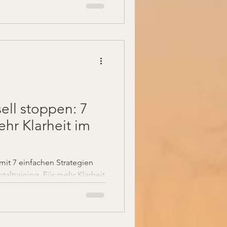
ll stoppen: 7
ehr Klarheit im
it 7 einfachen Strategien
altraining. Für mehr Klarheit
e.