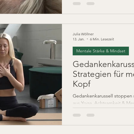
aus dem Spitzensport.
Julia Wöllner
13. Jan.
6 Min. Lesezeit
Mentale Stärke & Mindset
Gedankenkarusse
Strategien für m
Kopf
Gedankenkarussell stoppen m
aus Yoga, Achtsamkeit & Ment
im Kopf, Fokus & innere Ruh