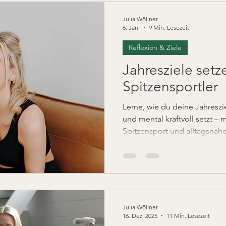
Julia Wöllner
6. Jan.
9 Min. Lesezeit
Reflexion & Ziele
Jahresziele setz
Spitzensportler
Lerne, wie du deine Jahresziel
und mental kraftvoll setzt – 
Spitzensport und alltagsnah
Klarheit und innere Stärke.
Julia Wöllner
16. Dez. 2025
11 Min. Lesezeit