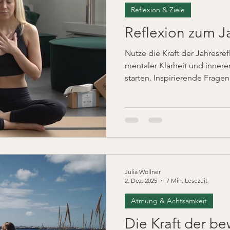
Reflexion & Ziele
Reflexion zum J
Nutze die Kraft der Jahresre
mentaler Klarheit und innerer
starten. Inspirierende Frage
geführte Übung aus dem Ment
helfen dir, das Jahr bewusst
und Leichtigkeit neu zu beg
Julia Wöllner
2. Dez. 2025
7 Min. Lesezeit
Atmung & Achtsamkeit
Die Kraft der 