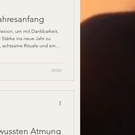
ahresanfang
flexion, um mit Dankbarkeit,
 Stärke ins neue Jahr zu
n, achtsame Rituale und eine
altraining im Spitzensport
 abzuschließen und mit Fokus
innen.
bewussten Atmung