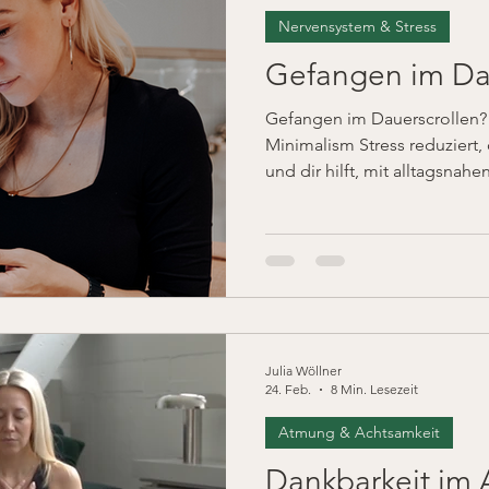
Nervensystem & Stress
Gefangen im Da
Gefangen im Dauerscrollen? E
Minimalism Stress reduziert,
und dir hilft, mit alltagsnah
Ruhe, Fokus und mentale Klar
Julia Wöllner
24. Feb.
8 Min. Lesezeit
Atmung & Achtsamkeit
Dankbarkeit im 