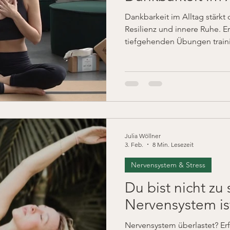
Dankbarkeit im Alltag stärkt
Resilienz und innere Ruhe. E
tiefgehenden Übungen trainie
alltagstauglich und inspirier
Spitzensport.
Julia Wöllner
3. Feb.
8 Min. Lesezeit
Nervensystem & Stress
Du bist nicht zu
Nervensystem is
Nervensystem überlastet? Er